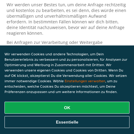
Wir werden unser Bestes tun, um deine Anfrage rechtzeitig
und kostenlos zu bearbeiten, es sei denn, dies würde einen
übermäßigen und unverhältnismäßigen Aufwand
erfordern. In bestimmten Fällen können wir dich bitten,
deine Identität nachzuweisen, bevor wir auf deine Anfrage
reagieren können.
Bei Anfragen zur Verarbeitung oder Weitergabe
personenbezogener Daten im Zusammenhang mit JET Pay
und/oder JET Pay Card wende dich bitte an die Person, die
Wir verwenden Cookies und andere Technologien, um Dein
dir das JET Pay-Guthaben gewährt (das kann dein
Benutzererlebnis zu verbessern und zu personalisieren, für Analysen zur
Arbeitgeber, Geschäftspartner usw. sein). Dies ist
Optimierung und Werbung in Zusammenarbeit mit Dritten. Wir
verwenden unsere eigenen Cookies und Cookies von Dritten. Wenn Du
erforderlich, da JET und die Person, die dir das Guthaben
auf OK klickst, akzeptierst Du die Verwendung aller Cookies. Wir setzen
gewährt, eine separate Verantwortung für die Verarbeitung
immer notwendige Cookies. Wähle
Einstellungen verwalten
, um zu
und den Schutz deiner personenbezogenen Daten haben.
entscheiden, welche Cookies Du akzeptieren möchtest, um Deine
Solltest du weitere Fragen oder Beschwerden in Bezug auf
Präferenzen anzupassen und um weitere Informationen zu finden.
die Verarbeitung deiner personenbezogenen Daten haben,
kontaktieren wir dich gerne. Wir würden uns auch über
OK
Tipps oder Vorschläge zur Verbesserung unserer Erklärung
freuen.
Essentielle
Sicherheit